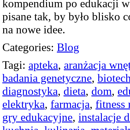
kompendium po edukacji w P
pisane tak, by było blisko 
na nowe idee.
Categories:
Blog
Tagi:
apteka
,
aranżacja wnę
badania genetyczne
,
biotec
diagnostyka
,
dieta
,
dom
,
ed
elektryka
,
farmacja
,
fitness
gry edukacyjne
,
instalacje