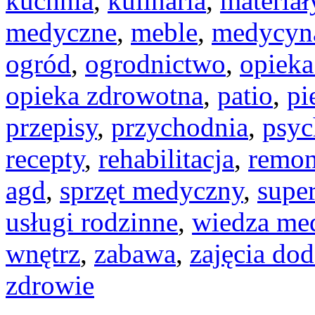
kuchnia
,
kulinaria
,
materia
medyczne
,
meble
,
medycyn
ogród
,
ogrodnictwo
,
opieka
opieka zdrowotna
,
patio
,
pi
przepisy
,
przychodnia
,
psyc
recepty
,
rehabilitacja
,
remon
agd
,
sprzęt medyczny
,
supe
usługi rodzinne
,
wiedza me
wnętrz
,
zabawa
,
zajęcia do
zdrowie